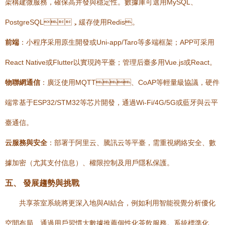
架構建微服務，確保高并發與穩定性。數據庫可選用MySQL、
PostgreSQL，緩存使用Redis。
前端
：小程序采用原生開發或Uni-app/Taro等多端框架；APP可采用
React Native或Flutter以實現跨平臺；管理后臺多用Vue.js或React。
物聯網通信
：廣泛使用MQTT、CoAP等輕量級協議，硬件
端常基于ESP32/STM32等芯片開發，通過Wi-Fi/4G/5G或藍牙與云平
臺通信。
云服務與安全
：部署于阿里云、騰訊云等平臺，需重視網絡安全、數
據加密（尤其支付信息）、權限控制及用戶隱私保護。
五、 發展趨勢與挑戰
共享茶室系統將更深入地與AI結合，例如利用智能視覺分析優化
空間布局、通過用戶習慣大數據推薦個性化茶飲服務。系統標準化、